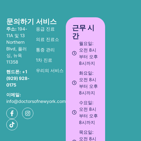
문의하기
서비스
근무 시
주소:
194-
응급 진료
간
11A 및 13
의료 진료소
Northern
월요일:
Blvd, 플러
통증 관리
오전 8시
싱, 뉴욕
부터 오후
1차 진료
11358
8시까지
우리의 서비스
핸드폰:
+1
화요일:
(929) 928-
오전 8시
0175
부터 오후
8시까지
이메일:
info@doctorsofnewyork.com
수요일:
오전 8시
부터 오후
8시까지
목요일:
오전 8시